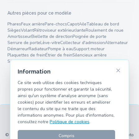
Autres pièces pour ce modèle
Phares
Feux arrière
Pare-chocs
Capot
Aile
Tableau de bord
Sièges
Volant
Rétroviseur extérieur
Jante
Roulement de roue
Amortisseur
Biellette de direction
Poignée de porte
Serrure de porte
Lève-vitre
Collecteur d'admission
Alternateur
Démarreur
Radiateur
Pompe à eau
Support moteur
Plaquettes de frein
Étrier de frein
Silencieux arrière
Silencieux intermédiaire
Ressorts
Bras de suspension
Information
Ce site web utilise des cookies techniques
propres pour fonctionner et garantir la sécurité,
ainsi qu'un système d'analyse anonyme (sans
cookies) pour identifier les erreurs et améliorer
le contenu du site qui ne traite que des
informations anonymes. Pour plus d'informations,
consultez notre
Politique de cookies
.
CGU
Confidentialité
Mentions légales
Cookies
Modèles pris en charge
© 2026 hank.parts S. L. - Fait avec ❤️ pour les passionnés d'auto
Compris