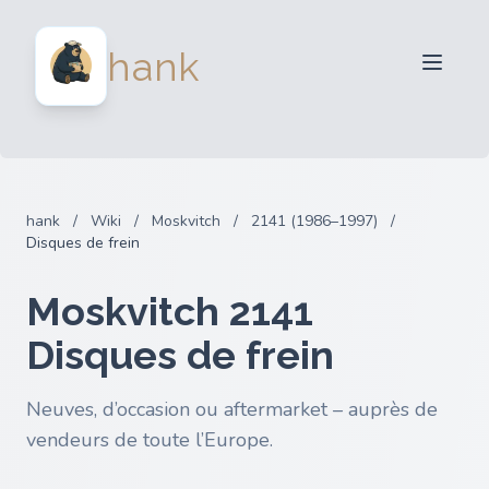
Vendeurs
hank
Acheteurs
Partenaires
Blog
FAQ
hank
/
Wiki
/
Moskvitch
/
2141 (1986–1997)
/
Connexion
Disques de frein
Moskvitch 2141
Disques de frein
Neuves, d’occasion ou aftermarket – auprès de
vendeurs de toute l’Europe.