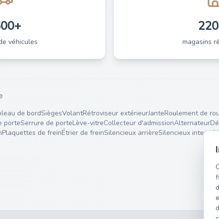
600+
220
de véhicules
magasins ré
e
leau de bord
Sièges
Volant
Rétroviseur extérieur
Jante
Roulement de ro
e porte
Serrure de porte
Lève-vitre
Collecteur d'admission
Alternateur
Dé
n
Plaquettes de frein
Étrier de frein
Silencieux arrière
Silencieux interméd
C
f
d
e
d
c