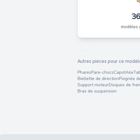
3
modèles 
Autres pièces pour ce modèl
Phares
Pare-chocs
Capot
Aile
Tab
Biellette de direction
Poignée d
Support moteur
Disques de frei
Bras de suspension