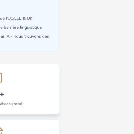
de l'UE/EEE & UK
 barrière linguistique
ar IA - nous trouvons des
+
èces (total)