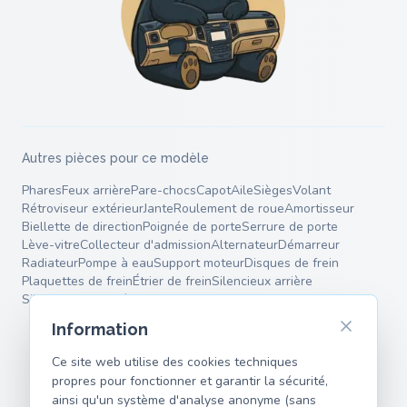
Autres pièces pour ce modèle
Phares
Feux arrière
Pare-chocs
Capot
Aile
Sièges
Volant
Rétroviseur extérieur
Jante
Roulement de roue
Amortisseur
Biellette de direction
Poignée de porte
Serrure de porte
Lève-vitre
Collecteur d'admission
Alternateur
Démarreur
Radiateur
Pompe à eau
Support moteur
Disques de frein
Plaquettes de frein
Étrier de frein
Silencieux arrière
Silencieux intermédiaire
Ressorts
Bras de suspension
Information
Ce site web utilise des cookies techniques
propres pour fonctionner et garantir la sécurité,
ainsi qu'un système d'analyse anonyme (sans