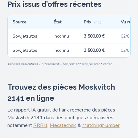
Prix issus d’offres récentes
Source
État
Prix
Vu réce
(env.)
Sowjetautos
Inconnu
3 500,00 €
02/07/2
Sowjetautos
Inconnu
3 500,00 €
02/07/2
Valeurs indicatives uniquement – les prix actuels peuvent varier.
Trouvez des pièces Moskvitch
2141 en ligne
Le rapport IA gratuit de hank recherche des pièces
Moskvitch 2141 dans des boutiques spécialisées,
notamment
RRR.lt
,
Mecatechnic
&
MatchingNumber
.