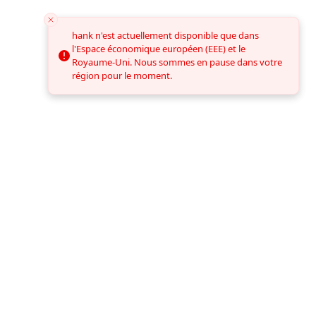
hank n'est actuellement disponible que dans
hank n'est actuellement disponible que dans
l'Espace économique européen (EEE) et le
l'Espace économique européen (EEE) et le
Royaume-Uni. Nous sommes en pause dans votre
Royaume-Uni. Nous sommes en pause dans votre
région pour le moment.
région pour le moment.