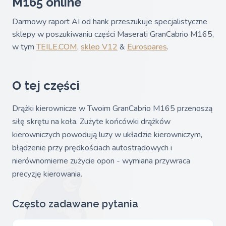
M165 online
Darmowy raport AI od hank przeszukuje specjalistyczne
sklepy w poszukiwaniu części Maserati GranCabrio M165,
w tym
TEILE.COM
,
sklep V12
&
Eurospares
.
O tej części
Drążki kierownicze w Twoim GranCabrio M165 przenoszą
siłę skrętu na koła. Zużyte końcówki drążków
kierowniczych powodują luzy w układzie kierowniczym,
błądzenie przy prędkościach autostradowych i
nierównomierne zużycie opon - wymiana przywraca
precyzję kierowania.
Często zadawane pytania