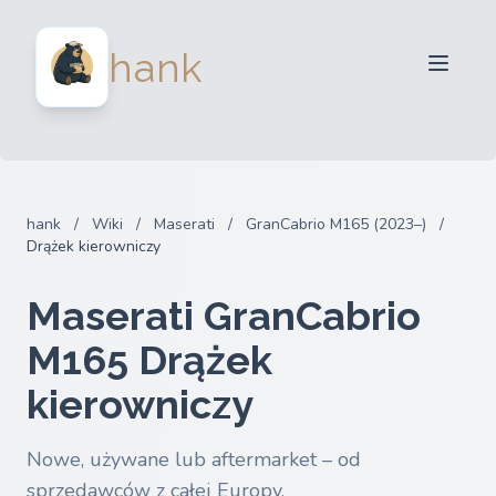
Dla sprzedawców
hank
Dla kupujących
Partnerzy
Blog
FAQ
hank
/
Wiki
/
Maserati
/
GranCabrio M165 (2023–)
/
Zaloguj sie
Drążek kierowniczy
Maserati GranCabrio
M165 Drążek
kierowniczy
Nowe, używane lub aftermarket – od
sprzedawców z całej Europy.