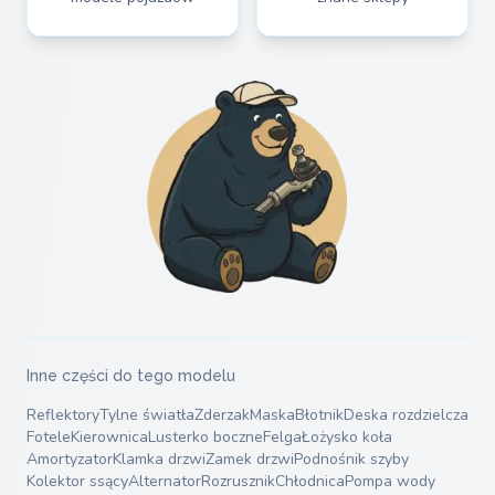
Inne części do tego modelu
Reflektory
Tylne światła
Zderzak
Maska
Błotnik
Deska rozdzielcza
Fotele
Kierownica
Lusterko boczne
Felga
Łożysko koła
Amortyzator
Klamka drzwi
Zamek drzwi
Podnośnik szyby
Kolektor ssący
Alternator
Rozrusznik
Chłodnica
Pompa wody