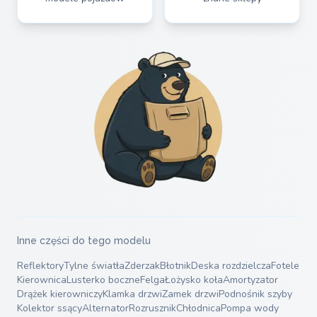
Inne części do tego modelu
Reflektory
Tylne światła
Zderzak
Błotnik
Deska rozdzielcza
Fotele
Kierownica
Lusterko boczne
Felga
Łożysko koła
Amortyzator
Drążek kierowniczy
Klamka drzwi
Zamek drzwi
Podnośnik szyby
Kolektor ssący
Alternator
Rozrusznik
Chłodnica
Pompa wody