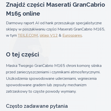
Znajdź części Maserati GranCabrio
M165 online
Darmowy raport AI od hank przeszukuje specjalistyczne
sklepy w poszukiwaniu części Maserati GranCabrio M165,
w tym
TEILE.COM
,
sklep V12
&
Eurospares
.
O tej części
Maska Twojego GranCabrio M165 chroni komorę silnika
przed zanieczyszczeniami i czynnikami atmosferycznymi.
Uszkodzenia spowodowane uderzeniami, wgniecenia
spowodowane gradem lub zepsuty mechanizm
zatrzaskowy to częste powody wymiany.
Często zadawane pytania