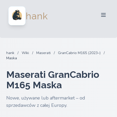
Dla sprzedawców
hank
Dla kupujących
Partnerzy
Blog
FAQ
hank
/
Wiki
/
Maserati
/
GranCabrio M165 (2023–)
/
Zaloguj sie
Maska
Maserati GranCabrio
M165 Maska
Nowe, używane lub aftermarket – od
sprzedawców z całej Europy.