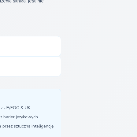
ia silnika, jeśli nie
y z UE/EOG & UK
z barier językowych
przez sztuczną inteligencję