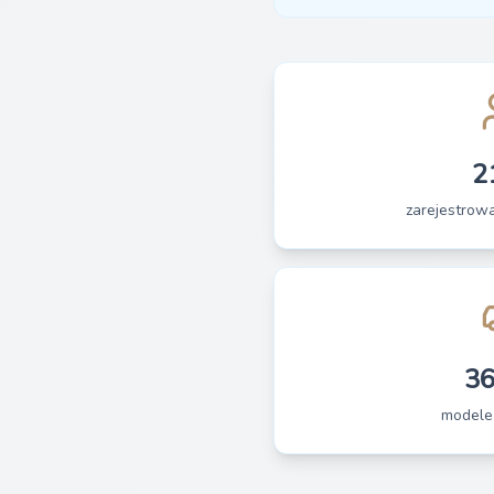
2
zarejestrow
3
modele