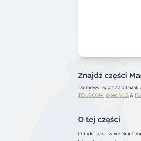
Znajdź części Ma
Darmowy raport AI od hank p
TEILE.COM
,
sklep V12
&
Eu
O tej części
Chłodnica w Twoim GranCabrio