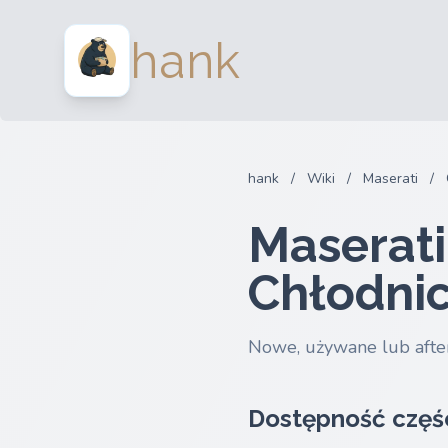
hank
hank
/
Wiki
/
Maserati
/
Maserat
Chłodni
Nowe, używane lub afte
Dostępność częś