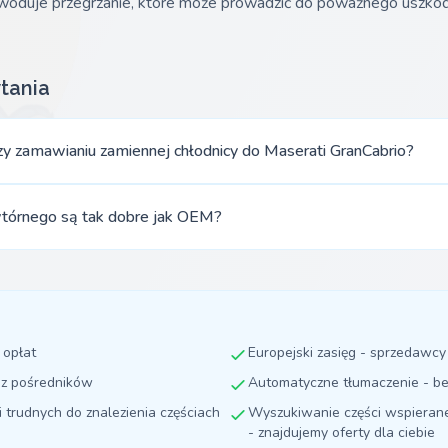
oduje przegrzanie, które może prowadzić do poważnego uszkodzen
tania
zy zamawianiu zamiennej chłodnicy do Maserati GranCabrio?
 wtórnego są tak dobre jak OEM?
 opłat
Europejski zasięg - sprzedawc
ez pośredników
Automatyczne tłumaczenie - be
i trudnych do znalezienia częściach
Wyszukiwanie części wspierane 
- znajdujemy oferty dla ciebie