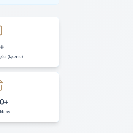
+
ści (łącznie)
0+
klepy