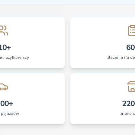
10+
60
ani użytkownicy
zlecenia na czę
600+
220
 pojazdów
znane s