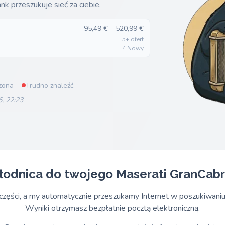
k przeszukuje sieć za ciebie.
95,49 € – 520,99 €
5+ ofert
4 Nowy
zona
Trudno znaleźć
6, 22:23
łodnica do twojego Maserati GranCabr
części, a my automatycznie przeszukamy Internet w poszukiwaniu
Wyniki otrzymasz bezpłatnie pocztą elektroniczną.