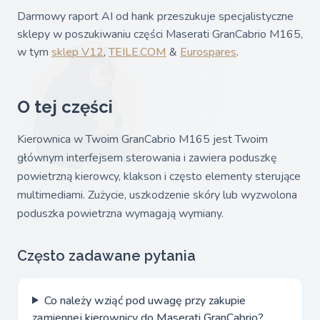
Darmowy raport AI od hank przeszukuje specjalistyczne
sklepy w poszukiwaniu części Maserati GranCabrio M165,
w tym
sklep V12
,
TEILE.COM
&
Eurospares
.
O tej części
Kierownica w Twoim GranCabrio M165 jest Twoim
głównym interfejsem sterowania i zawiera poduszkę
powietrzną kierowcy, klakson i często elementy sterujące
multimediami. Zużycie, uszkodzenie skóry lub wyzwolona
poduszka powietrzna wymagają wymiany.
Często zadawane pytania
Co należy wziąć pod uwagę przy zakupie
zamiennej kierownicy do Maserati GranCabrio?