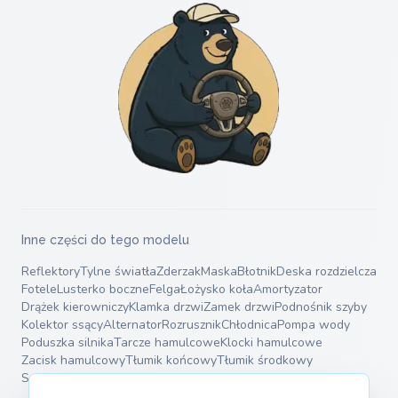
Inne części do tego modelu
Reflektory
Tylne światła
Zderzak
Maska
Błotnik
Deska rozdzielcza
Fotele
Lusterko boczne
Felga
Łożysko koła
Amortyzator
Drążek kierowniczy
Klamka drzwi
Zamek drzwi
Podnośnik szyby
Kolektor ssący
Alternator
Rozrusznik
Chłodnica
Pompa wody
Poduszka silnika
Tarcze hamulcowe
Klocki hamulcowe
Zacisk hamulcowy
Tłumik końcowy
Tłumik środkowy
Sprężyny zawieszenia
Wahacze