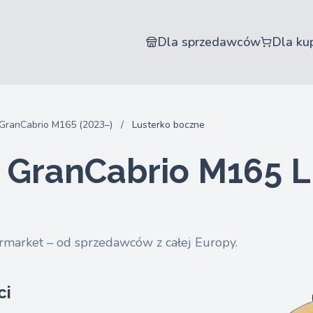
Dla sprzedawców
Dla ku
GranCabrio M165 (2023–)
/
Lusterko boczne
 GranCabrio M165 L
rmarket – od sprzedawców z całej Europy.
ci