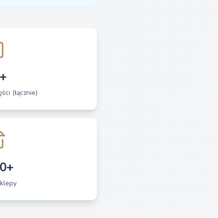
+
ści (łącznie)
0+
klepy