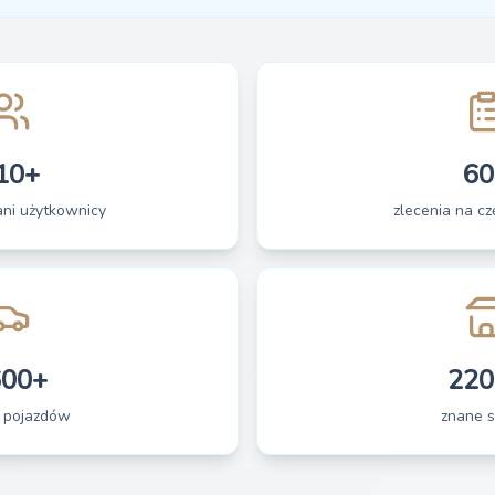
10+
60
ani użytkownicy
zlecenia na czę
600+
220
 pojazdów
znane s