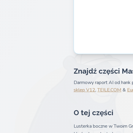
Znajdź części Ma
Darmowy raport AI od hank p
sklep V12
,
TEILE.COM
&
Eu
O tej części
Lusterka boczne w Twoim Gra