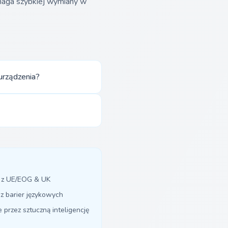
maga szybkiej wymiany w
urządzenia?
y z UE/EOG & UK
z barier językowych
przez sztuczną inteligencję