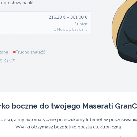
tego służy hank!
216,20 € – 361,00 €
2+ ofert
1 Nowy, 1 Używany
zona
Trudno znaleźć
6, 01:17
rko boczne do twojego Maserati GranC
części, a my automatycznie przeszukamy Internet w poszukiwaniu
Wyniki otrzymasz bezpłatnie pocztą elektroniczną.