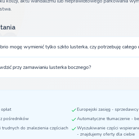
ku kolizji, aktu wandalizmu lub nieprawidłowego parkowania wy
stwa.
tania
rio mogę wymienić tylko szkło lusterka, czy potrzebuję całego 
awdzić przy zamawianiu lusterka bocznego?
 opłat
Europejski zasięg - sprzedawc
ez pośredników
Automatyczne tłumaczenie - be
i trudnych do znalezienia częściach
Wyszukiwanie części wspierane 
- znajdujemy oferty dla ciebie