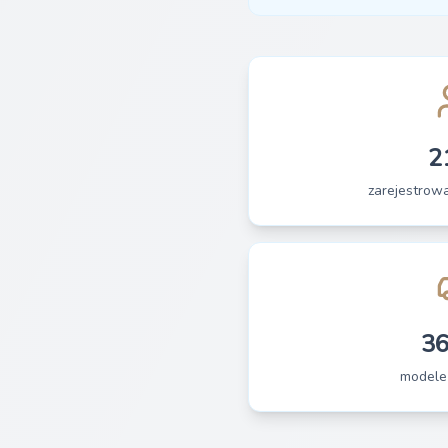
2
zarejestrow
3
modele