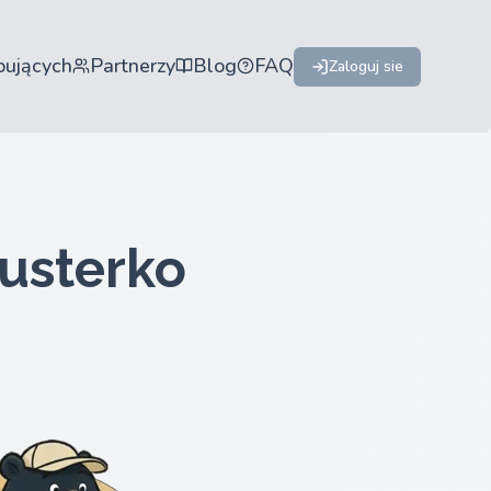
pujących
Partnerzy
Blog
FAQ
Zaloguj sie
usterko