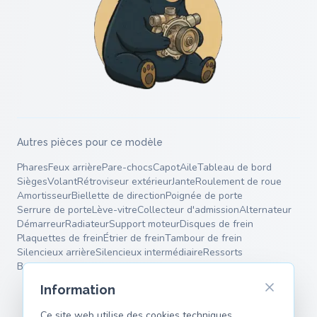
Autres pièces pour ce modèle
Phares
Feux arrière
Pare-chocs
Capot
Aile
Tableau de bord
Sièges
Volant
Rétroviseur extérieur
Jante
Roulement de roue
Amortisseur
Biellette de direction
Poignée de porte
Serrure de porte
Lève-vitre
Collecteur d'admission
Alternateur
Démarreur
Radiateur
Support moteur
Disques de frein
Plaquettes de frein
Étrier de frein
Tambour de frein
Silencieux arrière
Silencieux intermédiaire
Ressorts
Bras de suspension
Information
Ce site web utilise des cookies techniques