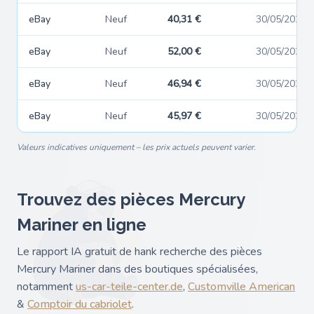
eBay
Neuf
40,31 €
30/05/2026
eBay
Neuf
52,00 €
30/05/2026
eBay
Neuf
46,94 €
30/05/2026
eBay
Neuf
45,97 €
30/05/2026
Valeurs indicatives uniquement – les prix actuels peuvent varier.
Trouvez des pièces Mercury
Mariner en ligne
Le rapport IA gratuit de hank recherche des pièces
Mercury Mariner dans des boutiques spécialisées,
notamment
us-car-teile-center.de
,
Customville American
&
Comptoir du cabriolet
.