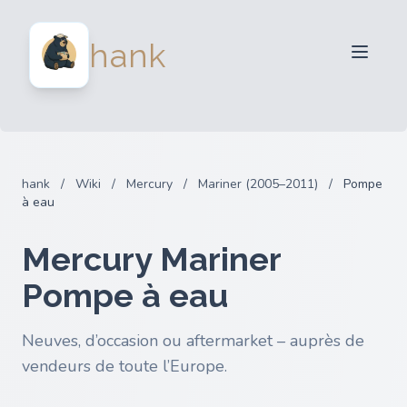
Vendeurs
hank
Acheteurs
Partenaires
Blog
FAQ
hank
/
Wiki
/
Mercury
/
Mariner (2005–2011)
/
Pompe
Connexion
à eau
Mercury Mariner
Pompe à eau
Neuves, d’occasion ou aftermarket – auprès de
vendeurs de toute l’Europe.