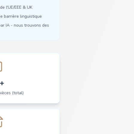
de l'UE/EEE & UK
 barrière linguistique
ar IA - nous trouvons des
+
èces (total)