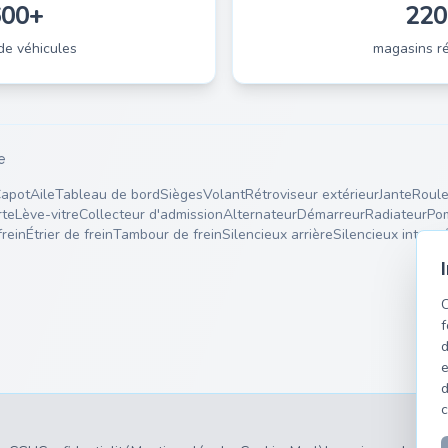
600+
220
de véhicules
magasins ré
e
apot
Aile
Tableau de bord
Sièges
Volant
Rétroviseur extérieur
Jante
Roule
rte
Lève-vitre
Collecteur d'admission
Alternateur
Démarreur
Radiateur
Po
frein
Étrier de frein
Tambour de frein
Silencieux arrière
Silencieux intermé
C
f
d
e
d
c