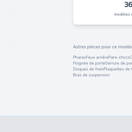
3
modèles 
Autres pièces pour ce modèl
Phares
Feux arrière
Pare-chocs
C
Poignée de porte
Serrure de po
Disques de frein
Plaquettes de 
Bras de suspension