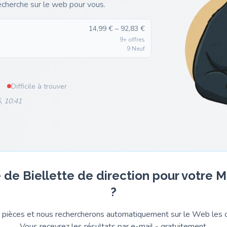
recherche sur le web pour vous.
14,99 € – 92,83 €
9+ offres
9 Neuf
Difficile à trouver
, 10:41
 de Biellette de direction pour votre 
?
pièces et nous rechercherons automatiquement sur le Web les o
Vous recevrez les résultats par e-mail - gratuitement.