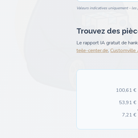
Valeurs indicatives uniquement – les p
Trouvez des pièc
Le rapport IA gratuit de ha
teile-center.de
,
Customville
100,61 €
53,91 €
7,21 €