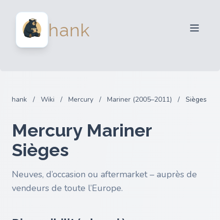
Vendeurs
hank
Acheteurs
Partenaires
Blog
FAQ
hank
/
Wiki
/
Mercury
/
Mariner (2005–2011)
/
Sièges
Connexion
Mercury Mariner
Sièges
Neuves, d’occasion ou aftermarket – auprès de
vendeurs de toute l’Europe.