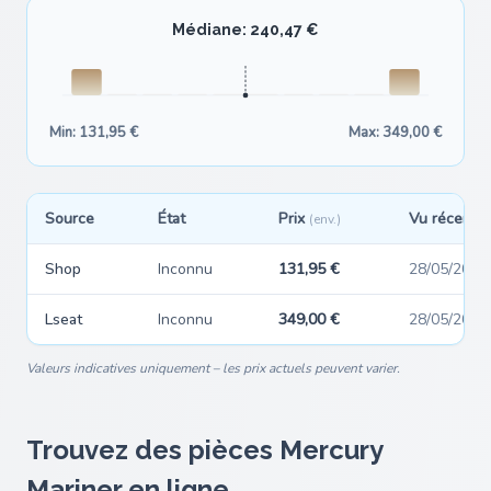
Médiane: 240,47 €
Min: 131,95 €
Max: 349,00 €
Source
État
Prix
Vu récemm
(env.)
Shop
Inconnu
131,95 €
28/05/2026
Lseat
Inconnu
349,00 €
28/05/2026
Valeurs indicatives uniquement – les prix actuels peuvent varier.
Trouvez des pièces Mercury
Mariner en ligne