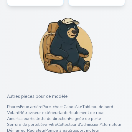
Autres pièces pour ce modèle
Phares
Feux arrière
Pare-chocs
Capot
Aile
Tableau de bord
Volant
Rétroviseur extérieur
Jante
Roulement de roue
Amortisseur
Biellette de direction
Poignée de porte
Serrure de porte
Lève-vitre
Collecteur d'admission
Alternateur
Démarreur
Radiateur
Pompe à eau
Support moteur