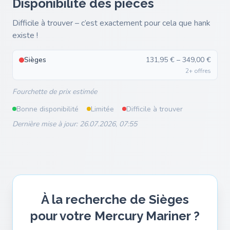
Disponibilité des pièces
Difficile à trouver – c’est exactement pour cela que hank
existe !
Sièges
131,95 € – 349,00 €
2+ offres
Fourchette de prix estimée
Bonne disponibilité
Limitée
Difficile à trouver
Dernière mise à jour: 26.07.2026, 07:55
À la recherche de Sièges
pour votre Mercury Mariner ?