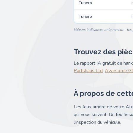
Tunero
I
Tunero
I
Valeurs indicatives uniquement – les p
Trouvez des pièc
Le rapport IA gratuit de ha
Partshaus Ltd
,
Awesome GT
À propos de cett
Les feux arrière de votre At
qui vous suivent. Un feu fiss
l'inspection du véhicule.