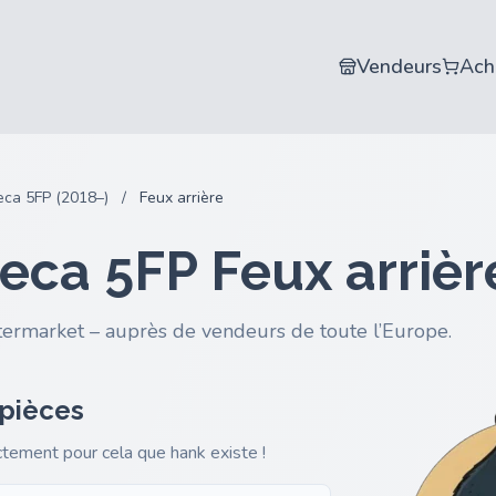
Vendeurs
Ach
eca 5FP (2018–)
/
Feux arrière
eca 5FP Feux arrièr
termarket – auprès de vendeurs de toute l’Europe.
 pièces
actement pour cela que hank existe !