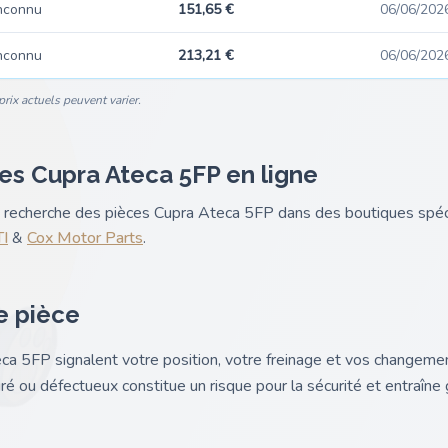
nconnu
151,65 €
06/06/202
nconnu
213,21 €
06/06/202
rix actuels peuvent varier.
es Cupra Ateca 5FP en ligne
nk recherche des pièces Cupra Ateca 5FP dans des boutiques spé
I
&
Cox Motor Parts
.
e pièce
eca 5FP signalent votre position, votre freinage et vos changemen
uré ou défectueux constitue un risque pour la sécurité et entraîn