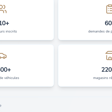
10+
60
urs inscrits
demandes de pi
600+
220
de véhicules
magasins ré
e