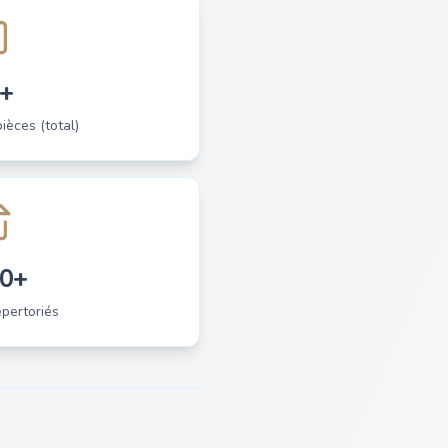
+
èces (total)
0+
pertoriés