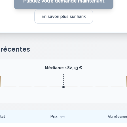
Publiez votre demande maintenant
En savoir plus sur hank
s récentes
Médiane: 182,43 €
tat
Prix
Vu récem
(env.)