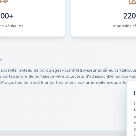
600+
220
de véhicules
magasins ré
e
apot
Aile
Tableau de bord
Sièges
Volant
Rétroviseur extérieur
Jante
Roule
e porte
Serrure de porte
Lève-vitre
Collecteur d'admission
Démarreur
Rad
n
Plaquettes de frein
Étrier de frein
Silencieux arrière
Silencieux interméd
C
f
d
e
d
c