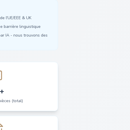
de l'UE/EEE & UK
 barrière linguistique
ar IA - nous trouvons des
+
èces (total)