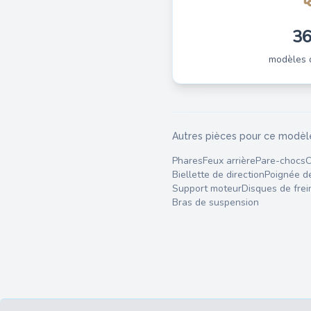
3
modèles 
Autres pièces pour ce modèl
Phares
Feux arrière
Pare-chocs
C
Biellette de direction
Poignée d
Support moteur
Disques de frei
Bras de suspension