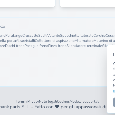
llo
ano
Parafango
Cruscotto
Sedili
Volante
Specchietto laterale
Cerchio
Cusci
ella porta
Alzacristalli
Collettore di aspirazione
Alternatore
Motorino di 
ore
Dischi freno
Pastiglie freno
Pinza freno
Silenziatore terminale
Silenzi
Q
f
a
c
P
c
Termini
Privacy
Note legali
Cookies
Modelli supportati
nk.parts S. L. - Fatto con ❤️ per gli appassionati di au