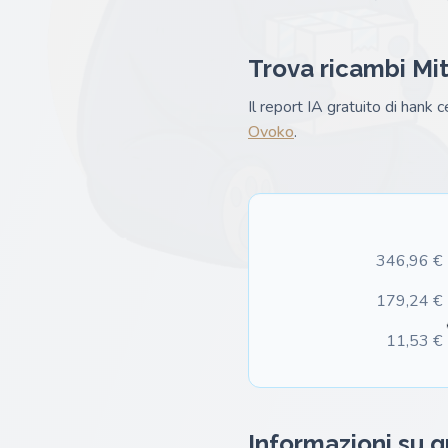
Trova ricambi Mit
Il report IA gratuito di hank 
Ovoko
.
346,96 €
179,24 €
11,53 €
Informazioni su 