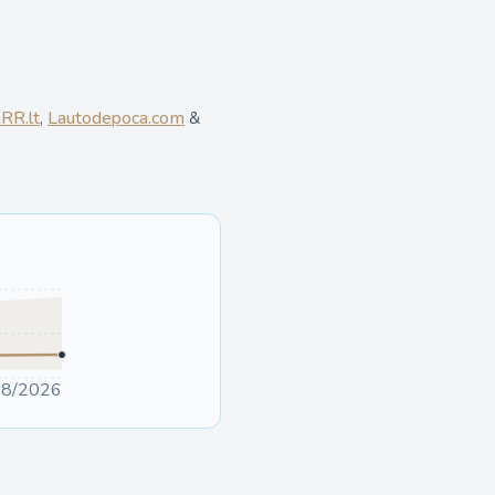
RR.lt
,
Lautodepoca.com
&
08/2026