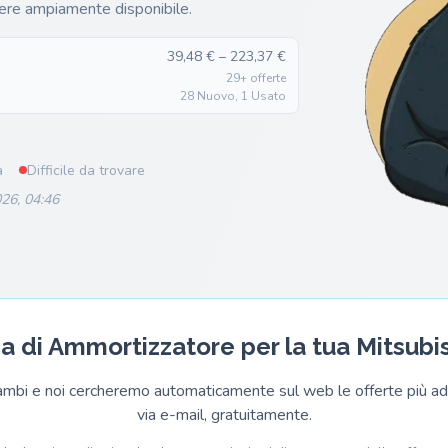
re ampiamente disponibile.
39,48 € – 223,37 €
29+ offerte
28 Nuovo, 1 Usato
a
Difficile da trovare
26, 04:46
ca di Ammortizzatore per la tua Mitsubi
cambi e noi cercheremo automaticamente sul web le offerte più adat
via e-mail, gratuitamente.