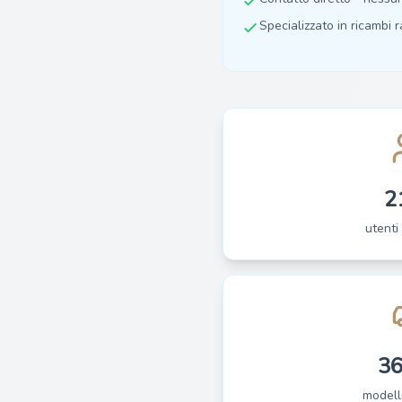
Specializzato in ricambi ra
2
utenti 
3
modelli