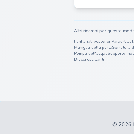
Altri ricambi per questo mode
Fari
Fanali posteriori
Paraurti
Cof
Maniglia della porta
Serratura d
Pompa dell'acqua
Supporto mot
Bracci oscillanti
© 2026 ha