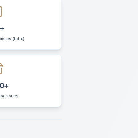
+
èces (total)
0+
pertoriés