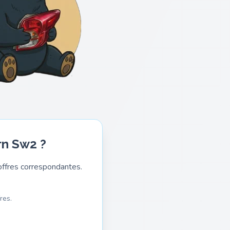
rn Sw2 ?
ffres correspondantes.
res.