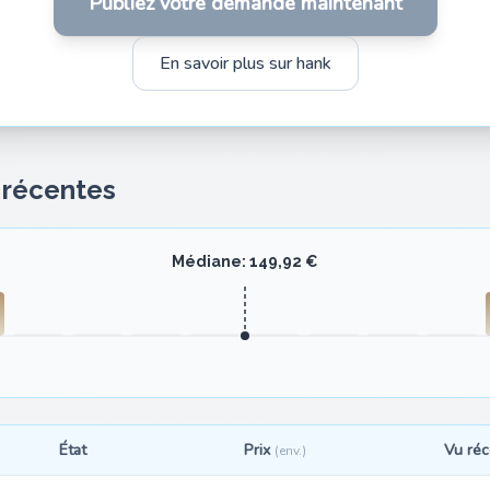
Publiez votre demande maintenant
En savoir plus sur hank
s récentes
Médiane: 149,92 €
État
Prix
Vu ré
(env.)