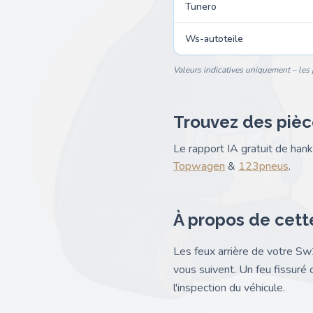
Tunero
Ws-autoteile
Valeurs indicatives uniquement – les p
Trouvez des pièc
Le rapport IA gratuit de ha
Topwagen
&
123pneus
.
À propos de cett
Les feux arrière de votre Sw
vous suivent. Un feu fissuré 
l'inspection du véhicule.