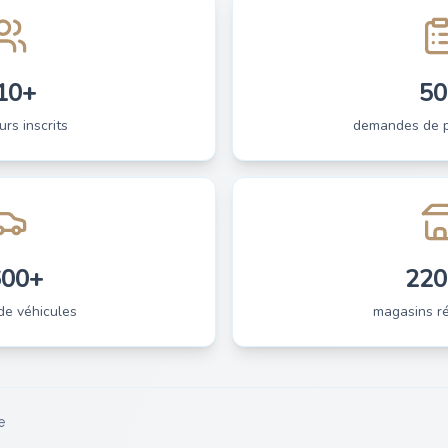
10+
50
urs inscrits
demandes de pi
600+
220
de véhicules
magasins ré
e