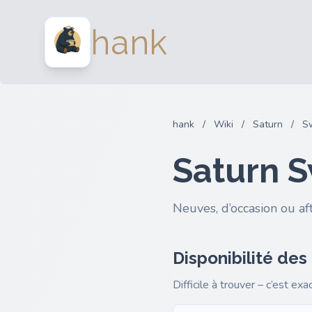
hank
hank
/
Wiki
/
Saturn
/
S
Saturn S
Neuves, d’occasion ou af
Disponibilité des
Difficile à trouver – c’est ex