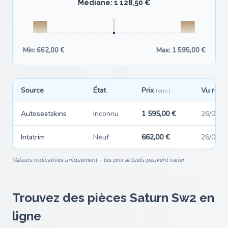
Médiane: 1 128,50 €
Min: 662,00 €
Max: 1 595,00 €
Source
État
Prix
Vu réc
(env.)
Autoseatskins
Inconnu
1 595,00 €
26/06/2
Intatrim
Neuf
662,00 €
26/06/2
Valeurs indicatives uniquement – les prix actuels peuvent varier.
Trouvez des pièces Saturn Sw2 en
ligne