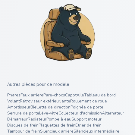
Autres pièces pour ce modèle
Phares
Feux arrière
Pare-chocs
Capot
Aile
Tableau de bord
Volant
Rétroviseur extérieur
Jante
Roulement de roue
Amortisseur
Biellette de direction
Poignée de porte
Serrure de porte
Lève-vitre
Collecteur d'admission
Alternateur
Démarreur
Radiateur
Pompe à eau
Support moteur
Disques de frein
Plaquettes de frein
Étrier de frein
Tambour de frein
Silencieux arrière
Silencieux intermédiaire