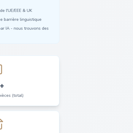
de l'UE/EEE & UK
 barrière linguistique
ar IA - nous trouvons des
+
èces (total)