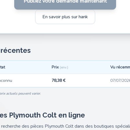
Publiez votre demande maintenant
En savoir plus sur hank
s récentes
tat
Prix
Vu récem
(env.)
nconnu
78,38 €
07/07/202
rix actuels peuvent varier.
es Plymouth Colt en ligne
nk recherche des pièces Plymouth Colt dans des boutiques spéci