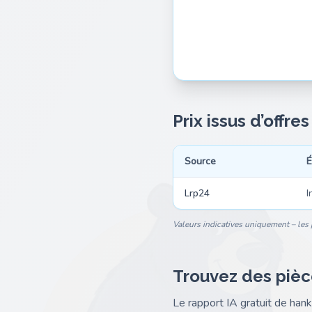
Prix issus d’offre
Source
É
Lrp24
I
Valeurs indicatives uniquement – les p
Trouvez des pièc
Le rapport IA gratuit de ha