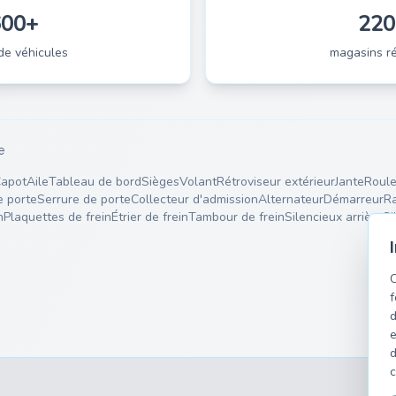
600+
220
de véhicules
magasins ré
e
apot
Aile
Tableau de bord
Sièges
Volant
Rétroviseur extérieur
Jante
Roule
e porte
Serrure de porte
Collecteur d'admission
Alternateur
Démarreur
Ra
n
Plaquettes de frein
Étrier de frein
Tambour de frein
Silencieux arrière
Si
C
f
d
e
d
c