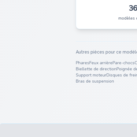
3
modèles 
Autres pièces pour ce modèl
Phares
Feux arrière
Pare-chocs
C
Biellette de direction
Poignée d
Support moteur
Disques de frei
Bras de suspension