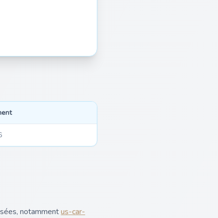
ment
6
alisées, notamment
us-car-