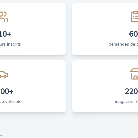
10+
60
urs inscrits
demandes de pi
600+
220
de véhicules
magasins ré
e