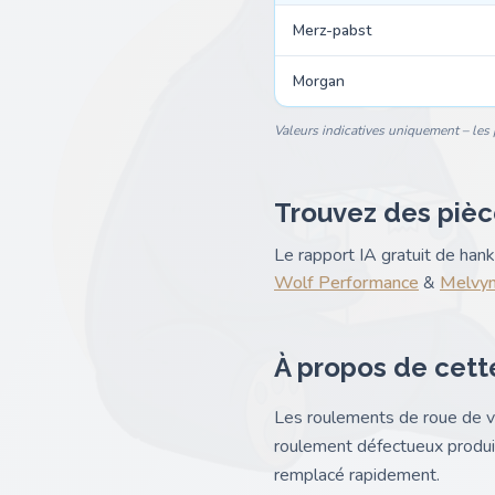
Merz-pabst
Morgan
Valeurs indicatives uniquement – les p
Trouvez des pièc
Le rapport IA gratuit de ha
Wolf Performance
&
Melvyn
À propos de cett
Les roulements de roue de v
roulement défectueux produit
remplacé rapidement.