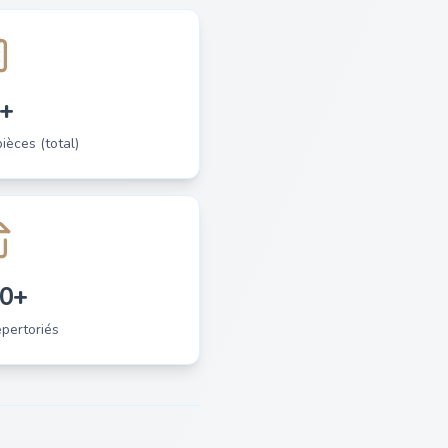
+
èces (total)
0+
pertoriés