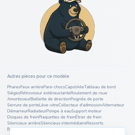
Autres pièces pour ce modèle
Phares
Feux arrière
Pare-chocs
Capot
Aile
Tableau de bord
Sièges
Rétroviseur extérieur
Jante
Roulement de roue
Amortisseur
Biellette de direction
Poignée de porte
Serrure de porte
Lève-vitre
Collecteur d'admission
Alternateur
Démarreur
Radiateur
Pompe à eau
Support moteur
Disques de frein
Plaquettes de frein
Étrier de frein
Silencieux arrière
Silencieux intermédiaire
Ressorts
Bras de suspension