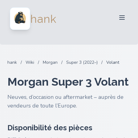
Vendeurs
hank
Acheteurs
Partenaires
Blog
FAQ
hank
/
Wiki
/
Morgan
/
Super 3 (2022–)
/
Volant
Connexion
Morgan Super 3 Volant
Neuves, d’occasion ou aftermarket – auprès de
vendeurs de toute l’Europe.
Disponibilité des pièces