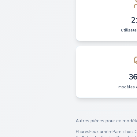
2
utilisate
3
modèles 
Autres pièces pour ce modèl
Phares
Feux arrière
Pare-chocs
C