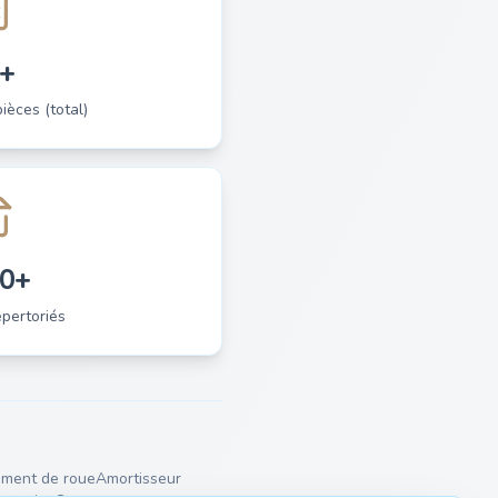
+
èces (total)
0+
pertoriés
ment de roue
Amortisseur