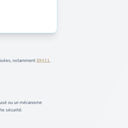
alisées, notamment
BM31
,
r usé ou un mécanisme
te sécurité.