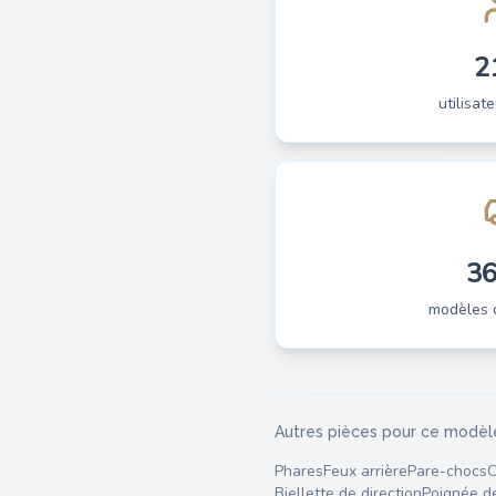
2
utilisate
3
modèles 
Autres pièces pour ce modèl
Phares
Feux arrière
Pare-chocs
C
Biellette de direction
Poignée d