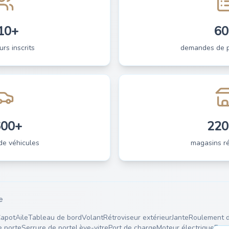
10+
60
urs inscrits
demandes de pi
600+
220
de véhicules
magasins ré
e
apot
Aile
Tableau de bord
Volant
Rétroviseur extérieur
Jante
Roulement d
e porte
Serrure de porte
Lève-vitre
Port de charge
Moteur électrique
Batt