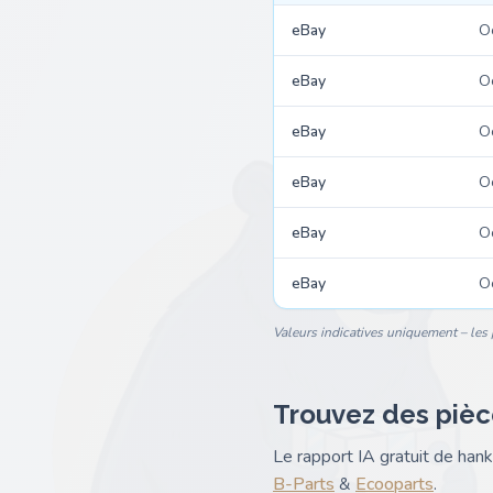
eBay
O
eBay
O
eBay
O
eBay
O
eBay
O
eBay
O
Valeurs indicatives uniquement – les p
Trouvez des pièc
Le rapport IA gratuit de ha
B-Parts
&
Ecooparts
.