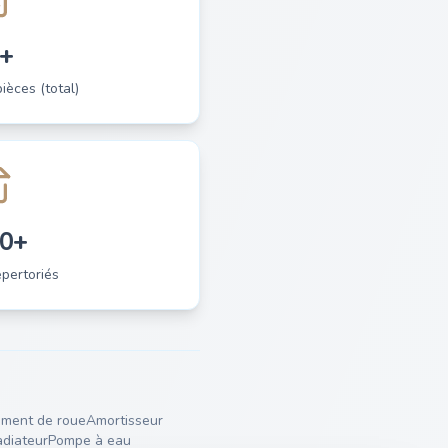
+
èces (total)
0+
pertoriés
ment de roue
Amortisseur
diateur
Pompe à eau