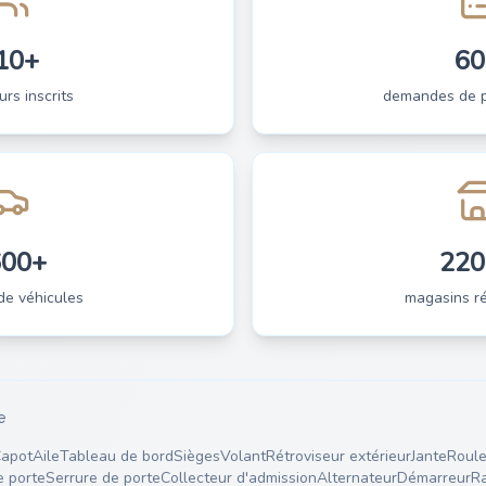
10+
60
urs inscrits
demandes de pi
600+
220
de véhicules
magasins ré
e
apot
Aile
Tableau de bord
Sièges
Volant
Rétroviseur extérieur
Jante
Roule
e porte
Serrure de porte
Collecteur d'admission
Alternateur
Démarreur
Ra