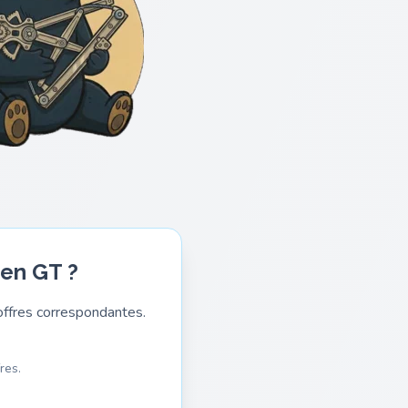
ren GT ?
ffres correspondantes.
res.