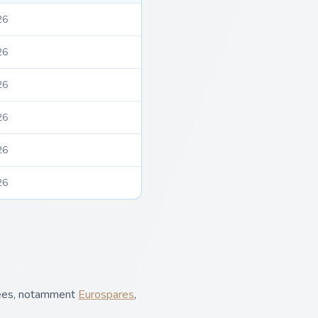
26
26
26
26
26
26
isées, notamment
Eurospares
,