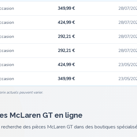
ccasion
349,99 €
28/07/20
ccasion
424,99 €
28/07/20
ccasion
292,21 €
28/07/20
ccasion
292,21 €
28/07/20
ccasion
424,99 €
23/05/20
ccasion
349,99 €
23/05/20
rix actuels peuvent varier.
es McLaren GT en ligne
nk recherche des pièces McLaren GT dans des boutiques spécial