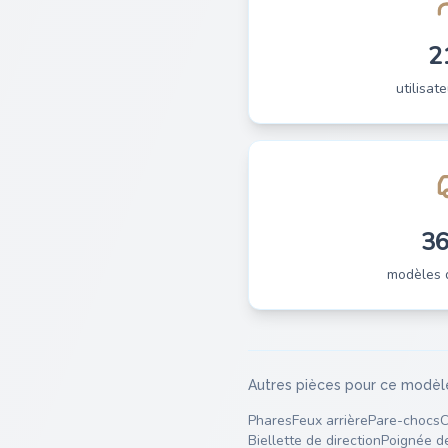
2
utilisate
3
modèles 
Autres pièces pour ce modèl
Phares
Feux arrière
Pare-chocs
C
Biellette de direction
Poignée d