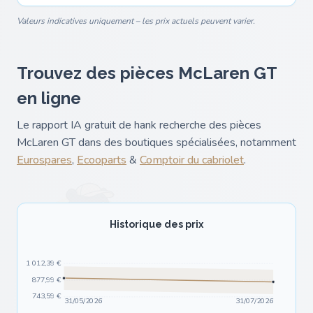
Valeurs indicatives uniquement – les prix actuels peuvent varier.
Trouvez des pièces McLaren GT
en ligne
Le rapport IA gratuit de hank recherche des pièces
McLaren GT dans des boutiques spécialisées, notamment
Eurospares
,
Ecooparts
&
Comptoir du cabriolet
.
Historique des prix
1 012,39 €
877,99 €
743,59 €
31/05/2026
31/07/2026