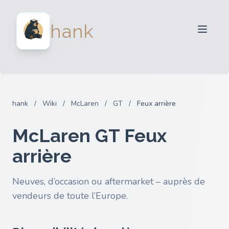
Vendeurs
hank
Acheteurs
Partenaires
Blog
FAQ
hank
/
Wiki
/
McLaren
/
GT
/
Feux arrière
Connexion
McLaren GT Feux
arrière
Neuves, d’occasion ou aftermarket – auprès de
vendeurs de toute l’Europe.