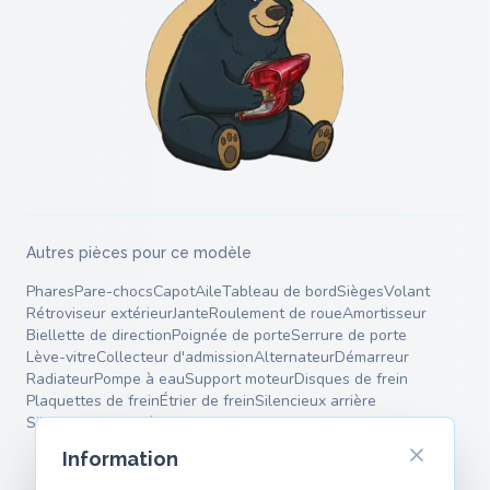
Autres pièces pour ce modèle
Phares
Pare-chocs
Capot
Aile
Tableau de bord
Sièges
Volant
Rétroviseur extérieur
Jante
Roulement de roue
Amortisseur
Biellette de direction
Poignée de porte
Serrure de porte
Lève-vitre
Collecteur d'admission
Alternateur
Démarreur
Radiateur
Pompe à eau
Support moteur
Disques de frein
Plaquettes de frein
Étrier de frein
Silencieux arrière
Silencieux intermédiaire
Ressorts
Bras de suspension
Information