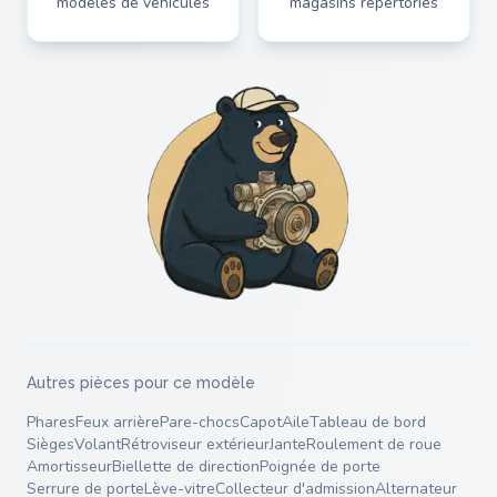
modèles de véhicules
magasins répertoriés
Autres pièces pour ce modèle
Phares
Feux arrière
Pare-chocs
Capot
Aile
Tableau de bord
Sièges
Volant
Rétroviseur extérieur
Jante
Roulement de roue
Amortisseur
Biellette de direction
Poignée de porte
Serrure de porte
Lève-vitre
Collecteur d'admission
Alternateur