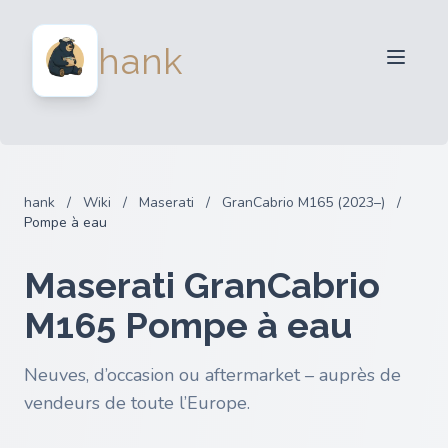
Vendeurs
hank
Acheteurs
Partenaires
Blog
FAQ
hank
/
Wiki
/
Maserati
/
GranCabrio M165 (2023–)
/
Connexion
Pompe à eau
Maserati GranCabrio
M165 Pompe à eau
Neuves, d’occasion ou aftermarket – auprès de
vendeurs de toute l’Europe.