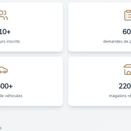
10+
60
urs inscrits
demandes de pi
600+
220
de véhicules
magasins ré
e