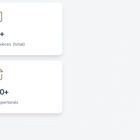
+
èces (total)
0+
pertoriés