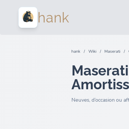
hank
hank
/
Wiki
/
Maserati
/
Maserat
Amortis
Neuves, d’occasion ou af