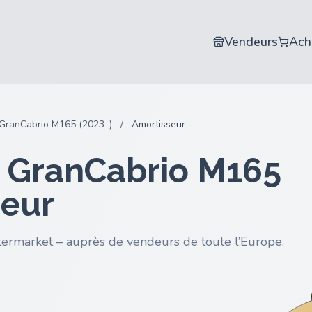
Vendeurs
Ach
GranCabrio M165 (2023–)
/
Amortisseur
i GranCabrio M165
seur
termarket – auprès de vendeurs de toute l’Europe.