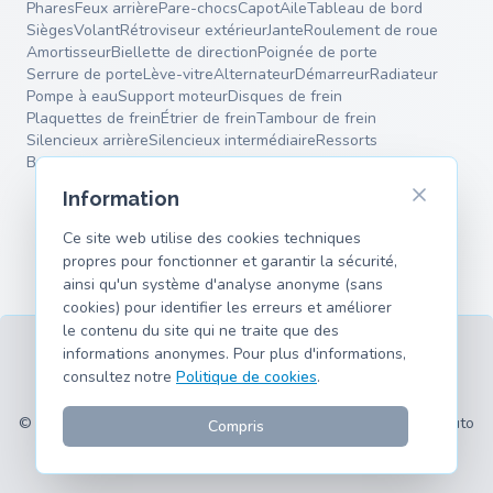
Phares
Feux arrière
Pare-chocs
Capot
Aile
Tableau de bord
Sièges
Volant
Rétroviseur extérieur
Jante
Roulement de roue
Amortisseur
Biellette de direction
Poignée de porte
Serrure de porte
Lève-vitre
Alternateur
Démarreur
Radiateur
Pompe à eau
Support moteur
Disques de frein
Plaquettes de frein
Étrier de frein
Tambour de frein
Silencieux arrière
Silencieux intermédiaire
Ressorts
Bras de suspension
Information
Ce site web utilise des cookies techniques
propres pour fonctionner et garantir la sécurité,
ainsi qu'un système d'analyse anonyme (sans
cookies) pour identifier les erreurs et améliorer
le contenu du site qui ne traite que des
informations anonymes. Pour plus d'informations,
consultez notre
Politique de cookies
.
CGU
Confidentialité
Mentions légales
Cookies
Modèles pris en charge
© 2026 hank.parts S. L. - Fait avec ❤️ pour les passionnés d'auto
Compris
et de moto.