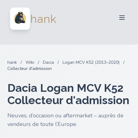
Vendeurs
hank
Acheteurs
Partenaires
Blog
FAQ
hank
/
Wiki
/
Dacia
/
Logan MCV K52 (2013–2020)
/
Connexion
Collecteur d'admission
Dacia Logan MCV K52
Collecteur d'admission
Neuves, d’occasion ou aftermarket – auprès de
vendeurs de toute l’Europe.