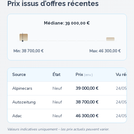
Prix issus d’offres récentes
Médiane: 39 000,00 €
Min: 38 700,00 €
Max: 46 300,00 €
Source
État
Prix
Vu réce
(env.)
Alpinecars
Neuf
39 000,00 €
24/05/20
Autozeitung
Neuf
38 700,00 €
24/05/20
Adac
Neuf
46 300,00 €
24/05/20
Valeurs indicatives uniquement – les prix actuels peuvent varier.