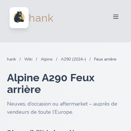
Vendeurs
hank
Acheteurs
Partenaires
Blog
FAQ
hank
/
Wiki
/
Alpine
/
A290 (2024–)
/
Feux arrière
Connexion
Alpine A290 Feux
arrière
Neuves, d’occasion ou aftermarket – auprès de
vendeurs de toute l’Europe.