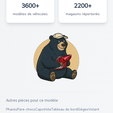
3600+
2200+
modèles de véhicules
magasins répertoriés
Autres pièces pour ce modèle
Phares
Pare-chocs
Capot
Aile
Tableau de bord
Sièges
Volant