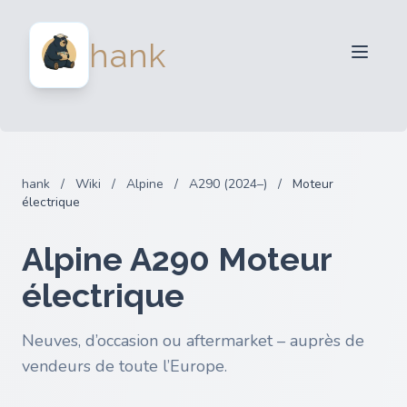
Vendeurs
hank
Acheteurs
Partenaires
Blog
FAQ
hank
/
Wiki
/
Alpine
/
A290 (2024–)
/
Moteur
Connexion
électrique
Alpine A290 Moteur
électrique
Neuves, d’occasion ou aftermarket – auprès de
vendeurs de toute l’Europe.