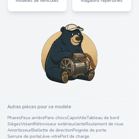
modèles de véhicules
magasins répertoriés
Autres pièces pour ce modèle
Phares
Feux arrière
Pare-chocs
Capot
Aile
Tableau de bord
Sièges
Volant
Rétroviseur extérieur
Jante
Roulement de roue
Amortisseur
Biellette de direction
Poignée de porte
Serrure de porte
Lève-vitre
Port de charge