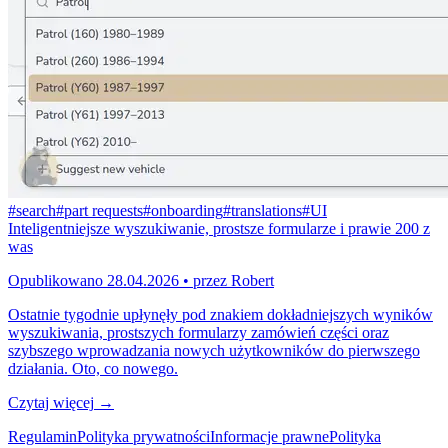
#
search
#
part requests
#
onboarding
#
translations
#
UI
Inteligentniejsze wyszukiwanie, prostsze formularze i prawie 200 z
was
Opublikowano
28.04.2026
•
przez
Robert
Ostatnie tygodnie upłynęły pod znakiem dokładniejszych wyników
wyszukiwania, prostszych formularzy zamówień części oraz
szybszego wprowadzania nowych użytkowników do pierwszego
działania. Oto, co nowego.
Czytaj więcej
→
Regulamin
Polityka prywatności
Informacje prawne
Polityka