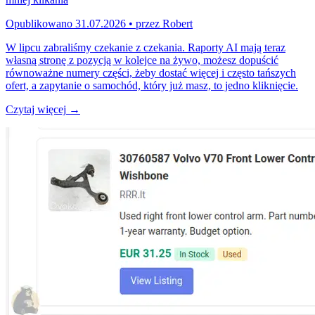
Opublikowano
31.07.2026
•
przez
Robert
W lipcu zabraliśmy czekanie z czekania. Raporty AI mają teraz
własną stronę z pozycją w kolejce na żywo, możesz dopuścić
równoważne numery części, żeby dostać więcej i często tańszych
ofert, a zapytanie o samochód, który już masz, to jedno kliknięcie.
Czytaj więcej
→