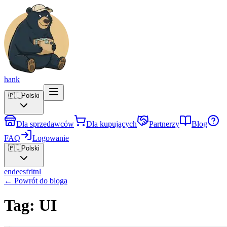
hank
🇵🇱
Polski
Dla sprzedawców
Dla kupujących
Partnerzy
Blog
FAQ
Logowanie
🇵🇱
Polski
en
de
es
fr
it
nl
←
Powrót do bloga
Tag: UI