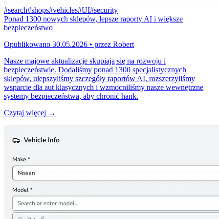
#
search
#
shops
#
vehicles
#
UI
#
security
Ponad 1300 nowych sklepów, lepsze raporty AI i większe
bezpieczeństwo
Opublikowano
30.05.2026
•
przez
Robert
Nasze majowe aktualizacje skupiają się na rozwoju i
bezpieczeństwie. Dodaliśmy ponad 1300 specjalistycznych
sklepów, ulepszyliśmy szczegóły raportów AI, rozszerzyliśmy
wsparcie dla aut klasycznych i wzmocniliśmy nasze wewnętrzne
systemy bezpieczeństwa, aby chronić hank.
Czytaj więcej
→