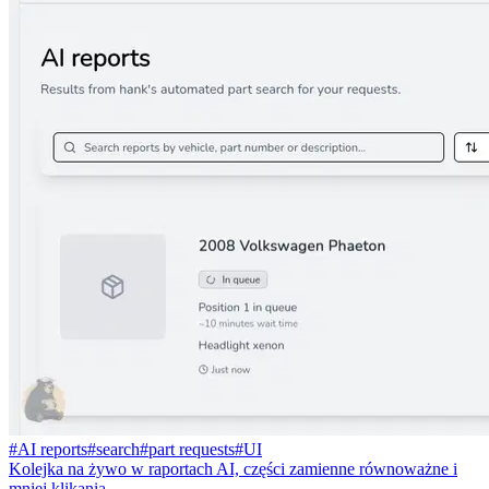
#
AI reports
#
search
#
part requests
#
UI
Kolejka na żywo w raportach AI, części zamienne równoważne i
mniej klikania