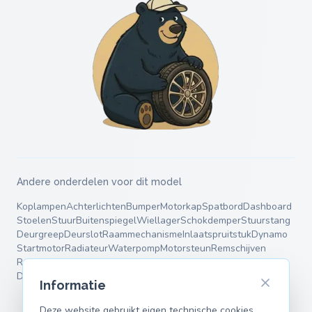
Andere onderdelen voor dit model
Koplampen
Achterlichten
Bumper
Motorkap
Spatbord
Dashboard
Stoelen
Stuur
Buitenspiegel
Wiellager
Schokdemper
Stuurstang
Deurgreep
Deurslot
Raammechanisme
Inlaatspruitstuk
Dynamo
Startmotor
Radiateur
Waterpomp
Motorsteun
Remschijven
Remblokken
Remklauw
Einddemper
Middendemper
Veren
Draagarmen
Informatie
Deze website gebruikt eigen technische cookies