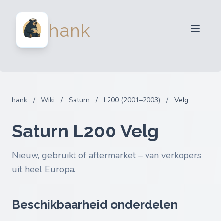
Verkopers
hank
Kopers
Partners
Blog
FAQ
hank
/
Wiki
/
Saturn
/
L200 (2001–2003)
/
Velg
Inloggen
Saturn L200 Velg
Nieuw, gebruikt of aftermarket – van verkopers
uit heel Europa.
Beschikbaarheid onderdelen