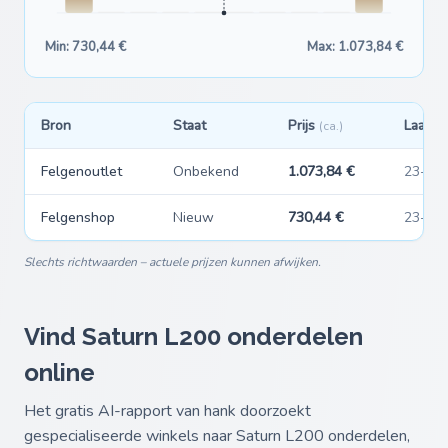
Min: 730,44 €
Max: 1.073,84 €
Bron
Staat
Prijs
Laatst
(ca.)
Felgenoutlet
Onbekend
1.073,84 €
23-05
Felgenshop
Nieuw
730,44 €
23-05
Slechts richtwaarden – actuele prijzen kunnen afwijken.
Vind Saturn L200 onderdelen
online
Het gratis AI-rapport van hank doorzoekt
gespecialiseerde winkels naar Saturn L200 onderdelen,