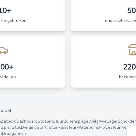
10+
50
rde gebruikers
onderdelenverzo
600+
220
modellen
bekende
model
Spatbord
Dashboard
Stoelen
Stuur
Buitenspiegel
Velg
Wiellager
Schokde
atspruitstuk
Dynamo
Startmotor
Radiateur
Waterpomp
Motorsteun
Remsch
n
Draagarmen