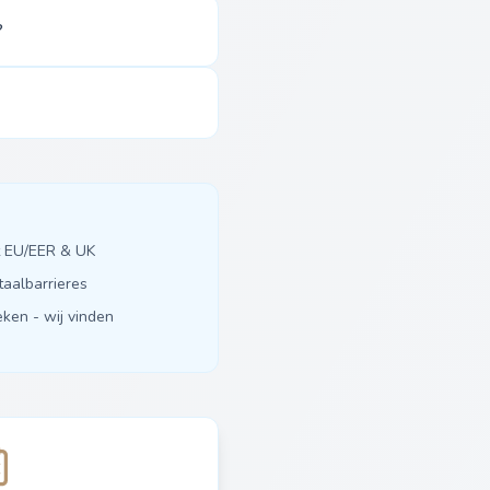
?
it EU/EER & UK
taalbarrieres
ken - wij vinden