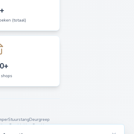
+
eken (totaal)
0+
 shops
mper
Stuurstang
Deurgreep
ijven
Remblokken
Remklauw