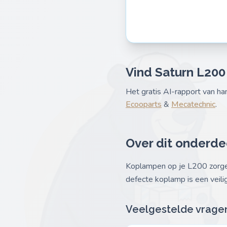
Vind Saturn L200
Het gratis AI-rapport van h
Ecooparts
&
Mecatechnic
.
Over dit onderde
Koplampen op je L200 zorgen 
defecte koplamp is een veili
Veelgestelde vrage