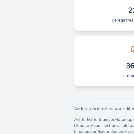
2
geregistree
3
auto
Andere onderdelen voor dit 
Achterlichten
Bumper
Motorkap
Deurslot
Raammechanisme
Inla
Einddemper
Middendemper
Vere