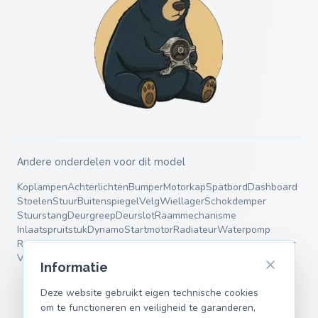
Andere onderdelen voor dit model
Koplampen
Achterlichten
Bumper
Motorkap
Spatbord
Dashboard
Stoelen
Stuur
Buitenspiegel
Velg
Wiellager
Schokdemper
Stuurstang
Deurgreep
Deurslot
Raammechanisme
Inlaatspruitstuk
Dynamo
Startmotor
Radiateur
Waterpomp
Remschijven
Remblokken
Remklauw
Einddemper
Middendemper
Veren
Draagarmen
Informatie
Deze website gebruikt eigen technische cookies
om te functioneren en veiligheid te garanderen,