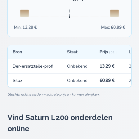
Min: 13,29 €
Max: 60,99 €
Bron
Staat
Prijs
Laats
(ca.)
Der-ersatzteile-profi
Onbekend
13,29 €
23-0
Silux
Onbekend
60,99 €
23-0
Slechts richtwaarden – actuele prijzen kunnen afwijken.
Vind Saturn L200 onderdelen
online