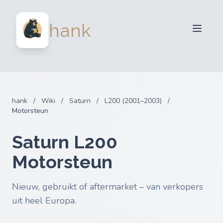
Verkopers
hank
Kopers
Partners
Blog
FAQ
hank
/
Wiki
/
Saturn
/
L200 (2001–2003)
/
Inloggen
Motorsteun
Saturn L200
Motorsteun
Nieuw, gebruikt of aftermarket – van verkopers
uit heel Europa.