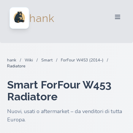
Per venditori
hank
Per acquirenti
Partner
Blog
FAQ
hank
/
Wiki
/
Smart
/
ForFour W453 (2014–)
/
Accedi
Radiatore
Smart ForFour W453
Radiatore
Nuovi, usati o aftermarket – da venditori di tutta
Europa.