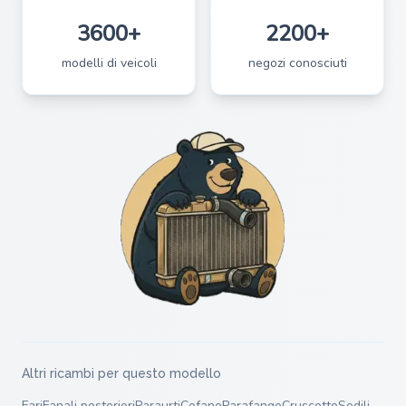
3600+
2200+
modelli di veicoli
negozi conosciuti
Altri ricambi per questo modello
Fari
Fanali posteriori
Paraurti
Cofano
Parafango
Cruscotto
Sedili