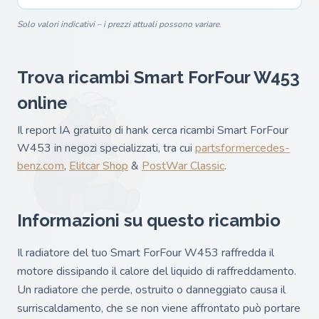
Solo valori indicativi – i prezzi attuali possono variare.
Trova ricambi Smart ForFour W453
online
Il report IA gratuito di hank cerca ricambi Smart ForFour
W453 in negozi specializzati, tra cui
partsformercedes-
benz.com
,
Elitcar Shop
&
PostWar Classic
.
Informazioni su questo ricambio
Il radiatore del tuo Smart ForFour W453 raffredda il
motore dissipando il calore del liquido di raffreddamento.
Un radiatore che perde, ostruito o danneggiato causa il
surriscaldamento, che se non viene affrontato può portare