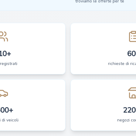
troviamo le offerte per te
10+
60
registrati
richieste di ri
600+
220
 di veicoli
negozi co