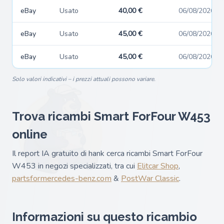
eBay
Usato
40,00 €
06/08/2026
eBay
Usato
45,00 €
06/08/2026
eBay
Usato
45,00 €
06/08/2026
Solo valori indicativi – i prezzi attuali possono variare.
Trova ricambi Smart ForFour W453
online
Il report IA gratuito di hank cerca ricambi Smart ForFour
W453 in negozi specializzati, tra cui
Elitcar Shop
,
partsformercedes-benz.com
&
PostWar Classic
.
Informazioni su questo ricambio