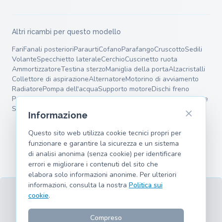
Altri ricambi per questo modello
Fari
Fanali posteriori
Paraurti
Cofano
Parafango
Cruscotto
Sedili
Volante
Specchietto laterale
Cerchio
Cuscinetto ruota
Ammortizzatore
Testina sterzo
Maniglia della porta
Alzacristalli
Collettore di aspirazione
Alternatore
Motorino di avviamento
Radiatore
Pompa dell'acqua
Supporto motore
Dischi freno
Pastiglie freno
Pinza freno
Tamburo freno
Silenziatore terminale
Silenziatore intermedio
Molle
Bracci oscillanti
Informazione
Questo sito web utilizza cookie tecnici propri per
funzionare e garantire la sicurezza e un sistema
di analisi anonima (senza cookie) per identificare
errori e migliorare i contenuti del sito che
elabora solo informazioni anonime. Per ulteriori
informazioni, consulta la nostra
Politica sui
cookie
.
Termini
Privacy
Note legali
Cookies
Modelli supportati
© 2026 hank.parts S. L. - Fatto con ❤️ per gli appassionati di
Compreso