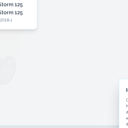
Storm 125
Storm 125
(2018–)
C
f
d
e
d