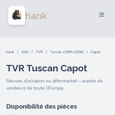
Vendeurs
hank
Acheteurs
Partenaires
Blog
FAQ
hank
/
Wiki
/
TVR
/
Tuscan (1999–2006)
/
Capot
Connexion
TVR Tuscan Capot
Neuves, d’occasion ou aftermarket – auprès de
vendeurs de toute l’Europe.
Disponibilité des pièces