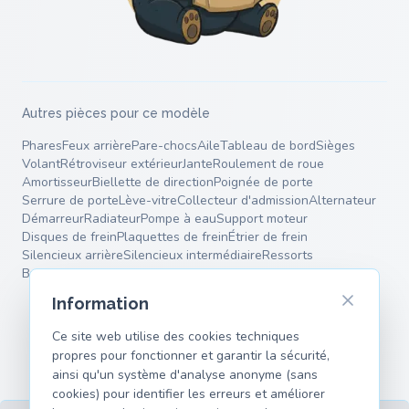
Autres pièces pour ce modèle
Phares
Feux arrière
Pare-chocs
Aile
Tableau de bord
Sièges
Volant
Rétroviseur extérieur
Jante
Roulement de roue
Amortisseur
Biellette de direction
Poignée de porte
Serrure de porte
Lève-vitre
Collecteur d'admission
Alternateur
Démarreur
Radiateur
Pompe à eau
Support moteur
Disques de frein
Plaquettes de frein
Étrier de frein
Silencieux arrière
Silencieux intermédiaire
Ressorts
Bras de suspension
Information
Ce site web utilise des cookies techniques
propres pour fonctionner et garantir la sécurité,
ainsi qu'un système d'analyse anonyme (sans
cookies) pour identifier les erreurs et améliorer