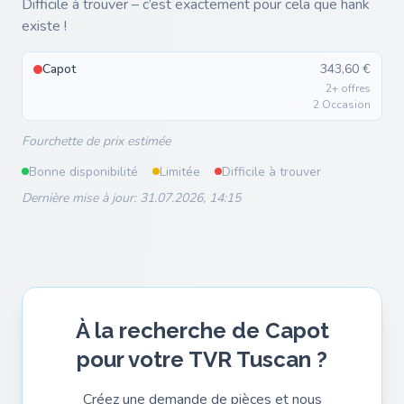
Difficile à trouver – c’est exactement pour cela que hank
existe !
Capot
343,60 €
2+ offres
2 Occasion
Fourchette de prix estimée
Bonne disponibilité
Limitée
Difficile à trouver
Dernière mise à jour: 31.07.2026, 14:15
À la recherche de Capot
pour votre TVR Tuscan ?
Créez une demande de pièces et nous