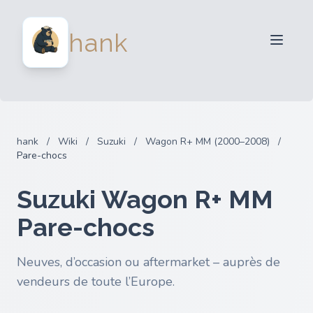
Vendeurs
hank
Acheteurs
Partenaires
Blog
FAQ
hank
/
Wiki
/
Suzuki
/
Wagon R+ MM (2000–2008)
/
Connexion
Pare-chocs
Suzuki Wagon R+ MM
Pare-chocs
Neuves, d’occasion ou aftermarket – auprès de
vendeurs de toute l’Europe.