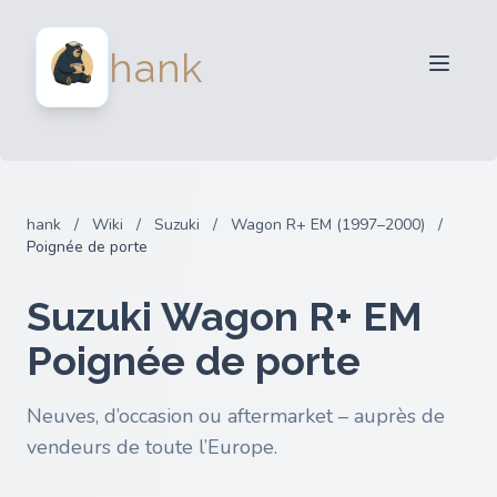
Vendeurs
hank
Acheteurs
Partenaires
Blog
FAQ
hank
/
Wiki
/
Suzuki
/
Wagon R+ EM (1997–2000)
/
Connexion
Poignée de porte
Suzuki Wagon R+ EM
Poignée de porte
Neuves, d’occasion ou aftermarket – auprès de
vendeurs de toute l’Europe.