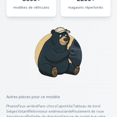
modèles de véhicules
magasins répertoriés
Autres pièces pour ce modèle
Phares
Feux arrière
Pare-chocs
Capot
Aile
Tableau de bord
Sièges
Volant
Rétroviseur extérieur
Jante
Roulement de roue
Amortisseur
Biellette de direction
Serrure de porte
Lève-vitre