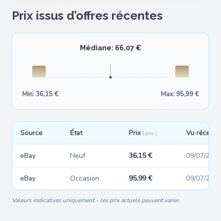
Prix issus d’offres récentes
Médiane: 66,07 €
Min: 36,15 €
Max: 95,99 €
Source
État
Prix
Vu récemm
(env.)
eBay
Neuf
36,15 €
09/07/202
eBay
Occasion
95,99 €
09/07/202
Valeurs indicatives uniquement – les prix actuels peuvent varier.