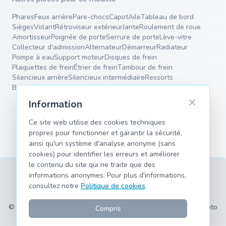
Phares
Feux arrière
Pare-chocs
Capot
Aile
Tableau de bord
Sièges
Volant
Rétroviseur extérieur
Jante
Roulement de roue
Amortisseur
Poignée de porte
Serrure de porte
Lève-vitre
Collecteur d'admission
Alternateur
Démarreur
Radiateur
Pompe à eau
Support moteur
Disques de frein
Plaquettes de frein
Étrier de frein
Tambour de frein
Silencieux arrière
Silencieux intermédiaire
Ressorts
Bras de suspension
Information
Ce site web utilise des cookies techniques
propres pour fonctionner et garantir la sécurité,
ainsi qu'un système d'analyse anonyme (sans
cookies) pour identifier les erreurs et améliorer
le contenu du site qui ne traite que des
informations anonymes. Pour plus d'informations,
consultez notre
Politique de cookies
.
CGU
Confidentialité
Mentions légales
Cookies
Modèles pris en charge
© 2026 hank.parts S. L. - Fait avec ❤️ pour les passionnés d'auto
Compris
et de moto.