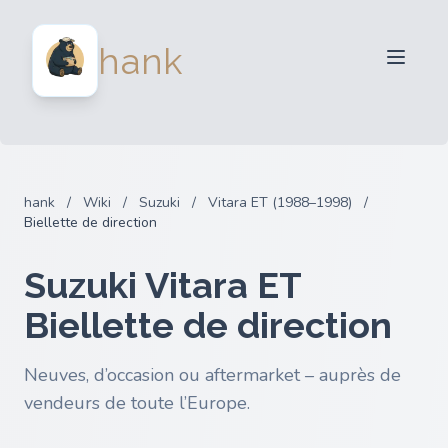
Vendeurs
hank
Acheteurs
Partenaires
Blog
FAQ
hank
/
Wiki
/
Suzuki
/
Vitara ET (1988–1998)
/
Connexion
Biellette de direction
Suzuki Vitara ET
Biellette de direction
Neuves, d’occasion ou aftermarket – auprès de
vendeurs de toute l’Europe.