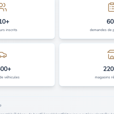
10+
60
urs inscrits
demandes de pi
600+
220
de véhicules
magasins ré
e