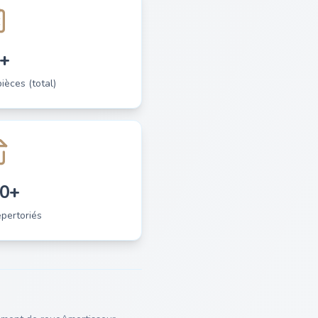
+
èces (total)
0+
pertoriés