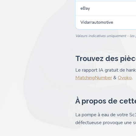
eBay
Vidarrautomotive
Valeurs indicatives uniquement – les p
Trouvez des pièc
Le rapport IA gratuit de ha
MatchingNumber
&
Ovoko
.
À propos de cett
La pompe à eau de votre Sc1 f
défectueuse provoque une sur