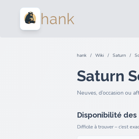
hank
hank
/
Wiki
/
Saturn
/
S
Saturn 
Neuves, d’occasion ou af
Disponibilité des
Difficile à trouver – c’est ex