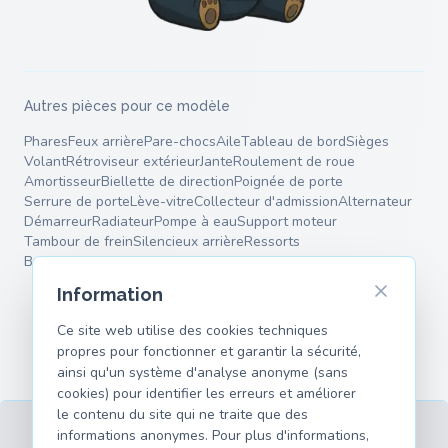
Autres pièces pour ce modèle
Phares
Feux arrière
Pare-chocs
Aile
Tableau de bord
Sièges
Volant
Rétroviseur extérieur
Jante
Roulement de roue
Amortisseur
Biellette de direction
Poignée de porte
Serrure de porte
Lève-vitre
Collecteur d'admission
Alternateur
Démarreur
Radiateur
Pompe à eau
Support moteur
Tambour de frein
Silencieux arrière
Ressorts
Bras de suspension
Information
Ce site web utilise des cookies techniques
propres pour fonctionner et garantir la sécurité,
ainsi qu'un système d'analyse anonyme (sans
cookies) pour identifier les erreurs et améliorer
le contenu du site qui ne traite que des
informations anonymes. Pour plus d'informations,