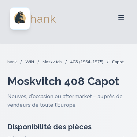
Vendeurs
hank
Acheteurs
Partenaires
Blog
FAQ
hank
/
Wiki
/
Moskvitch
/
408 (1964–1975)
/
Capot
Connexion
Moskvitch 408 Capot
Neuves, d’occasion ou aftermarket – auprès de
vendeurs de toute l’Europe.
Disponibilité des pièces