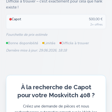
Difficile à trouver – c’est exactement pour cela que hank
existe !
Capot
500,00 €
2+ offres
Fourchette de prix estimée
Bonne disponibilité
Limitée
Difficile à trouver
Dernière mise à jour: 29.06.2026, 18:18
À la recherche de Capot
pour votre Moskvitch 408 ?
Créez une demande de pièces et nous