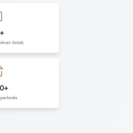
+
èces (total)
0+
pertoriés