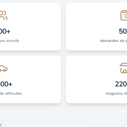
00+
50
urs inscrits
demandes de pi
600+
220
de véhicules
magasins ré
e