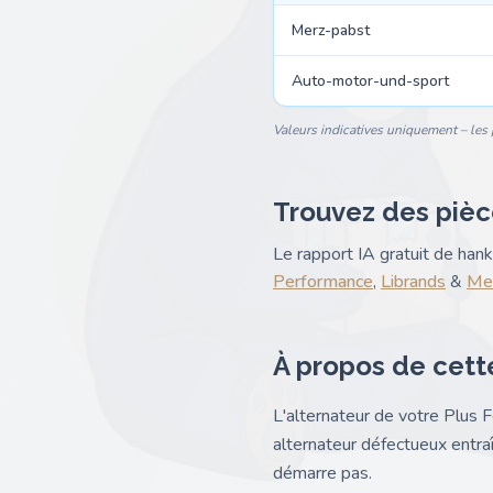
Merz-pabst
Auto-motor-und-sport
Valeurs indicatives uniquement – les p
Trouvez des pièc
Le rapport IA gratuit de ha
Performance
,
Librands
&
Mel
À propos de cett
L'alternateur de votre Plus F
alternateur défectueux entraî
démarre pas.