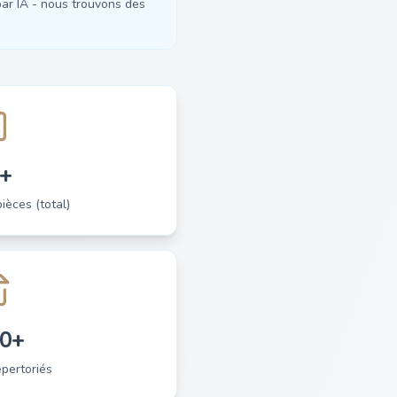
ar IA - nous trouvons des
+
èces (total)
0+
pertoriés