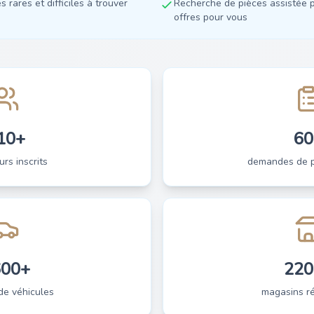
 rares et difficiles à trouver
Recherche de pièces assistée p
offres pour vous
10+
60
urs inscrits
demandes de pi
600+
220
de véhicules
magasins ré