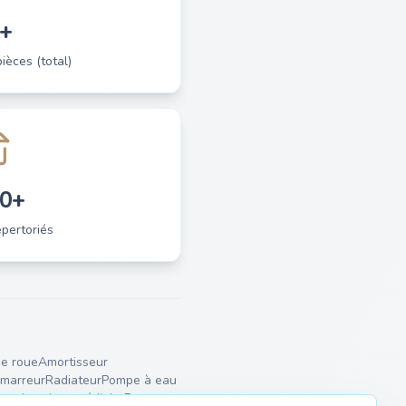
+
èces (total)
0+
pertoriés
e roue
Amortisseur
marreur
Radiateur
Pompe à eau
lencieux intermédiaire
Ressorts