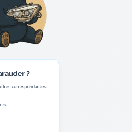
arauder ?
ffres correspondantes.
res.