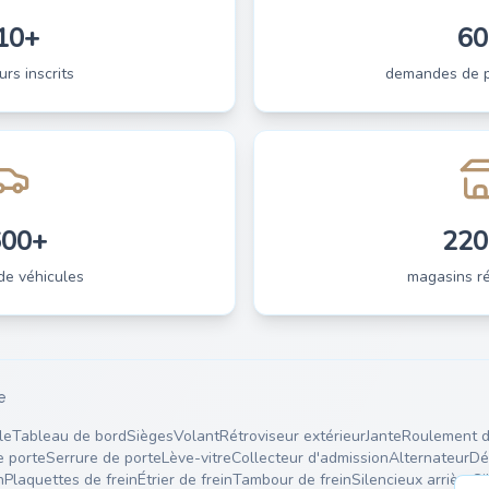
10+
60
urs inscrits
demandes de pi
600+
220
de véhicules
magasins ré
e
le
Tableau de bord
Sièges
Volant
Rétroviseur extérieur
Jante
Roulement d
e porte
Serrure de porte
Lève-vitre
Collecteur d'admission
Alternateur
Dé
n
Plaquettes de frein
Étrier de frein
Tambour de frein
Silencieux arrière
Si