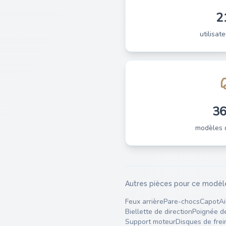
2
utilisate
3
modèles 
Autres pièces pour ce modèl
Feux arrière
Pare-chocs
Capot
Ai
Biellette de direction
Poignée d
Support moteur
Disques de frei