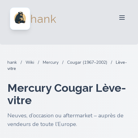
Vendeurs
hank
Acheteurs
Partenaires
Blog
FAQ
hank
/
Wiki
/
Mercury
/
Cougar (1967–2002)
/
Lève-
Connexion
vitre
Mercury Cougar Lève-
vitre
Neuves, d’occasion ou aftermarket – auprès de
vendeurs de toute l’Europe.