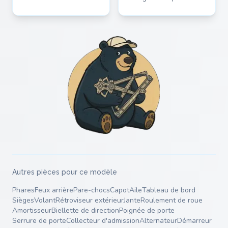
Autres pièces pour ce modèle
Phares
Feux arrière
Pare-chocs
Capot
Aile
Tableau de bord
Sièges
Volant
Rétroviseur extérieur
Jante
Roulement de roue
Amortisseur
Biellette de direction
Poignée de porte
Serrure de porte
Collecteur d'admission
Alternateur
Démarreur