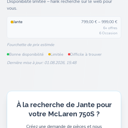
Disponibilité limitée – hank recherche sur le web pour
vous.
Jante
799,00 € – 999,00 €
6+ offres
6 Occasion
Fourchette de prix estimée
Bonne disponibilité
Limitée
Difficile à trouver
Dernière mise à jour: 01.08.2026, 15:48
À la recherche de Jante pour
votre McLaren 750S ?
Créez une demande de pièces et nous