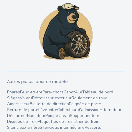
Autres pièces pour ce modèle
Phares
Feux arrière
Pare-chocs
Capot
Aile
Tableau de bord
Sièges
Volant
Rétroviseur extérieur
Roulement de roue
Amortisseur
Biellette de direction
Poignée de porte
Serrure de porte
Lève-vitre
Collecteur d'admission
Alternateur
Démarreur
Radiateur
Pompe à eau
Support moteur
Disques de frein
Plaquettes de frein
Étrier de frein
Silencieux arrière
Silencieux intermédiaire
Ressorts