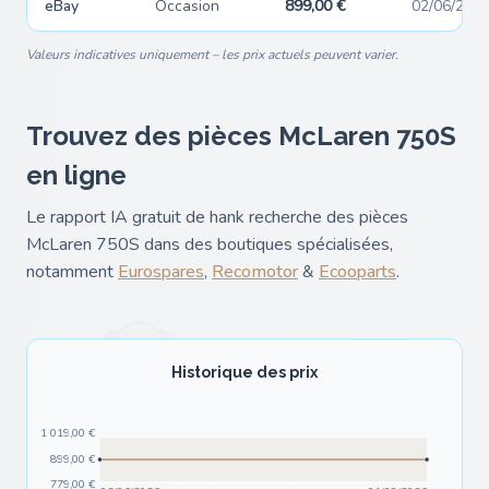
eBay
Occasion
899,00 €
02/06/202
Valeurs indicatives uniquement – les prix actuels peuvent varier.
Trouvez des pièces McLaren 750S
en ligne
Le rapport IA gratuit de hank recherche des pièces
McLaren 750S dans des boutiques spécialisées,
notamment
Eurospares
,
Recomotor
&
Ecooparts
.
Historique des prix
1 019,00 €
899,00 €
779,00 €