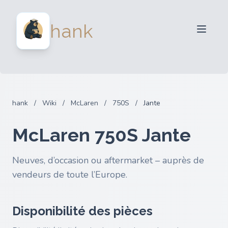
Vendeurs
hank
Acheteurs
Partenaires
Blog
FAQ
hank
/
Wiki
/
McLaren
/
750S
/
Jante
Connexion
McLaren 750S Jante
Neuves, d’occasion ou aftermarket – auprès de
vendeurs de toute l’Europe.
Disponibilité des pièces