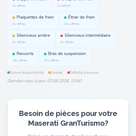
2+ offres
2+ offres
Plaquettes de frein
Étrier de frein
3+ offres
13+ offres
Silencieux arrière
Silencieux intermédiaire
4+ offres
2+ offres
Ressorts
Bras de suspension
12+ offres
12+ offres
Bonne disponibilité
Limitée
Difficile à trouver
Dernière mise à jour: 07.08.2026, 13:40
Besoin de pièces pour votre
Maserati GranTurismo?