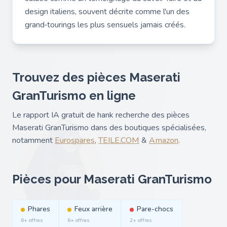
design italiens, souvent décrite comme l'un des
grand‑tourings les plus sensuels jamais créés.
Trouvez des pièces Maserati
GranTurismo en ligne
Le rapport IA gratuit de hank recherche des pièces
Maserati GranTurismo dans des boutiques spécialisées,
notamment
Eurospares
,
TEILE.COM
&
Amazon
.
Pièces pour Maserati GranTurismo
Phares
Feux arrière
Pare-chocs
6+ offres
6+ offres
2+ offres