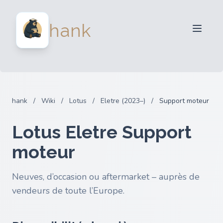
Vendeurs
hank
Acheteurs
Partenaires
Blog
FAQ
hank
/
Wiki
/
Lotus
/
Eletre (2023–)
/
Support moteur
Connexion
Lotus Eletre Support
moteur
Neuves, d’occasion ou aftermarket – auprès de
vendeurs de toute l’Europe.